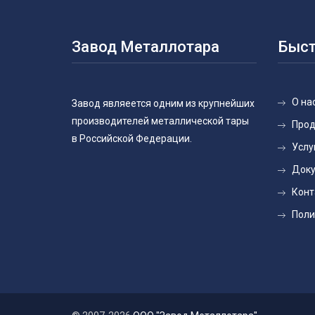
Завод Металлотара
Быст
О на
Завод являеется одним из крупнейших
производителей металлической тары
Прод
в Российской Федерации.
Услу
Доку
Конт
Поли
Сайт использует файлы cookie и
сервисы интернет-статистики. Оставаясь
OK
здесь, вы подтверждаете своё согласие
с
политикой конфиденциальности
.