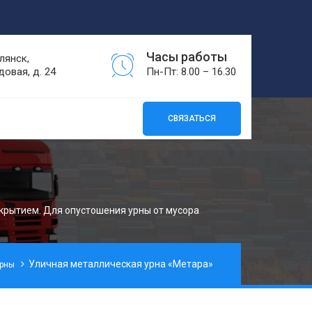
Часы работы
лянск,
довая, д. 24
Пн-Пт: 8.00 – 16.30
СВЯЗАТЬСЯ
крытием. Для опустошения урны от мусора
Уличная металлическая урна «Метара»
урны