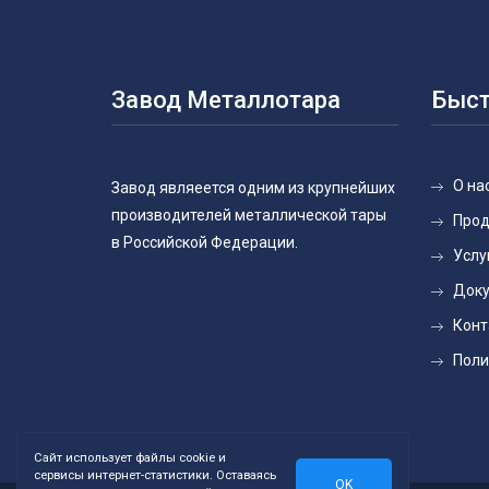
Завод Металлотара
Быст
О на
Завод являеется одним из крупнейших
производителей металлической тары
Прод
в Российской Федерации.
Услу
Доку
Конт
Поли
Сайт использует файлы cookie и
сервисы интернет-статистики. Оставаясь
OK