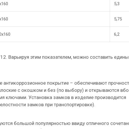
х160
5,3
х160
5,75
0х160
6,2
 12. Варьируя этим показателем, можно составить едины
е антикоррозионное покрытие – обеспечивают прочност
лоские с окошком и без (по выбору) и открываются вбо
я ключами. Установка замков в изделие производится
елостности замков при транспортировке).
уются большой популярностью ввиду отличного сочетан