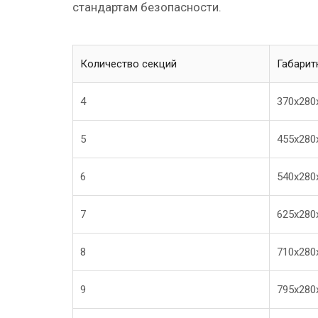
стандартам безопасности.
Количество секций
Габарит
4
370х280
5
455х280
6
540х280
7
625х280
8
710х280
9
795х280