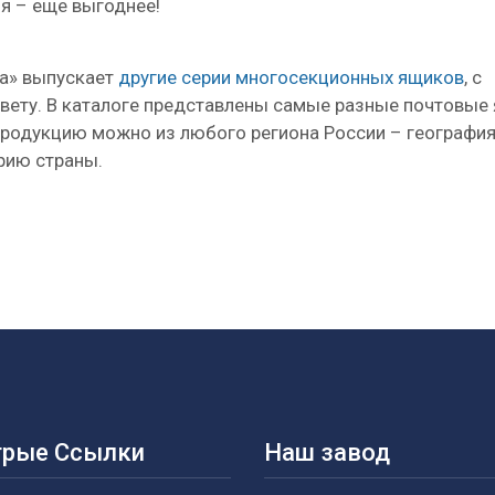
ля – еще выгоднее!
а» выпускает
другие серии многосекционных ящиков
, с
цвету. В каталоге представлены самые разные почтовые
продукцию можно из любого региона России – географи
рию страны.
рые Ссылки
Наш завод