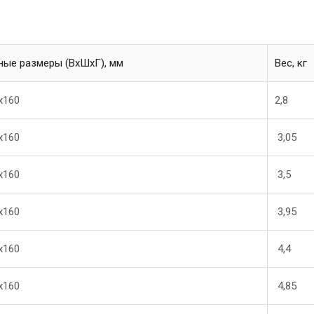
ные размеры (ВхШхГ), мм
Вес, кг
х160
2,8
х160
3,05
х160
3,5
х160
3,95
х160
4,4
х160
4,85