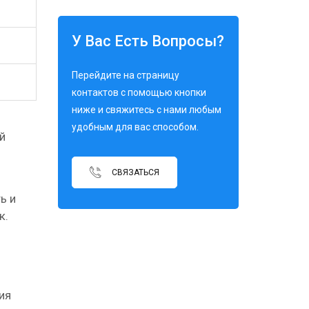
У Вас Есть Вопросы?
Перейдите на страницу
контактов с помощью кнопки
ниже и свяжитесь с нами любым
удобным для вас способом.
й
СВЯЗАТЬСЯ
ь и
к.
ия